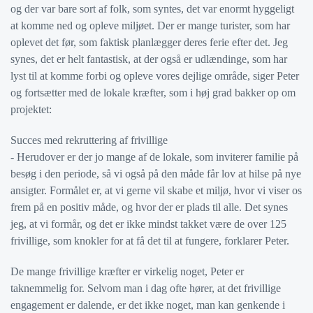
og der var bare sort af folk, som syntes, det var enormt hyggeligt
at komme ned og opleve miljøet. Der er mange turister, som har
oplevet det før, som faktisk planlægger deres ferie efter det. Jeg
synes, det er helt fantastisk, at der også er udlændinge, som har
lyst til at komme forbi og opleve vores dejlige område, siger Peter
og fortsætter med de lokale kræfter, som i høj grad bakker op om
projektet:
Succes med rekruttering af frivillige
- Herudover er der jo mange af de lokale, som inviterer familie på
besøg i den periode, så vi også på den måde får lov at hilse på nye
ansigter. Formålet er, at vi gerne vil skabe et miljø, hvor vi viser os
frem på en positiv måde, og hvor der er plads til alle. Det synes
jeg, at vi formår, og det er ikke mindst takket være de over 125
frivillige, som knokler for at få det til at fungere, forklarer Peter.
De mange frivillige kræfter er virkelig noget, Peter er
taknemmelig for. Selvom man i dag ofte hører, at det frivillige
engagement er dalende, er det ikke noget, man kan genkende i