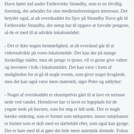
Havn hører ind under Fællesvirke Strandby, som er en frivillig
forening, der arbejder for sine medlemsforeningers interesser. Det
betyder også, at alt overskuddet fra Sjov på Strandby Havn går til
Fællesvirke Strandby, der netop har til opgave at forvalte pengene,
så de er med til at udvikle lokalområdet:
- Det er ikke nogen hemmelighed, at alt overskud går til at
videreudvikle på vores lokalområde. Det kan ske på mange
forskellige måder, men de penge vi tjener, vil vi gerne give videre
og investere i folk i lokalområdet. Det kan være i form af
muligheden for at gå til nogle events, som giver noget livsglæde,
men det kan også være mere materielt, siger Peter og uddyber:
- Noget af overskuddet er eksempelvis gået til at lave en terrasse
nede ved vandet. Herudover har vi lavet en legeplads for de
yngste nede på havnen, som for mig er lidt unik. Der er nogle
bænke omkring, som er formet som rødspætter, imens rutsjebanen
er formet som et skib med en slæbebåd efter, som også kan gynge.
Det er bare med til at gøre det hele mere autentisk dernede. Fokus