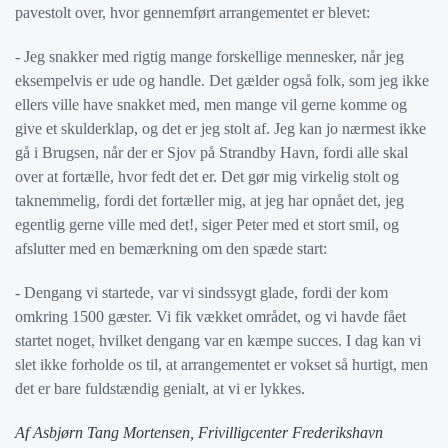
pavestolt over, hvor gennemført arrangementet er blevet:
- Jeg snakker med rigtig mange forskellige mennesker, når jeg
eksempelvis er ude og handle. Det gælder også folk, som jeg ikke
ellers ville have snakket med, men mange vil gerne komme og
give et skulderklap, og det er jeg stolt af. Jeg kan jo nærmest ikke
gå i Brugsen, når der er Sjov på Strandby Havn, fordi alle skal
over at fortælle, hvor fedt det er. Det gør mig virkelig stolt og
taknemmelig, fordi det fortæller mig, at jeg har opnået det, jeg
egentlig gerne ville med det!, siger Peter med et stort smil, og
afslutter med en bemærkning om den spæde start:
- Dengang vi startede, var vi sindssygt glade, fordi der kom
omkring 1500 gæster. Vi fik vækket området, og vi havde fået
startet noget, hvilket dengang var en kæmpe succes. I dag kan vi
slet ikke forholde os til, at arrangementet er vokset så hurtigt, men
det er bare fuldstændig genialt, at vi er lykkes.
Af Asbjørn Tang Mortensen, Frivilligcenter Frederikshavn