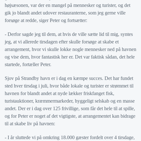
højsæsonen, var der en mangel på mennesker og turister, og det
gik jo blandt andet udover restauranterne, som jeg gerne ville
forsøge at redde, siger Peter og fortsætter:
- Derfor sagde jeg til dem, at hvis de ville sætte lid til mig, syntes
jeg, at vi allerede tirsdagen efter skulle forsøge at skabe et
arrangement, hvor vi skulle lokke nogle mennesker ned på havnen
og vise dem, hvor fantastisk her er. Det var faktisk sådan, det hele
startede, fortæller Peter.
Sjov på Strandby havn er i dag en kæmpe succes. Det har fundet
sted hver tirsdag i juli, hvor både lokale og turister er strømmet til
havnen for blandt andet at nyde lækker friskfanget fisk,
turistauktioner, kræmmermarkeder, hyggeligt selskab og en masse
andet. Der er i dag over 125 frivillige, som får det hele til at spille,
og for Peter er noget af det vigtigste, at arrangementet kan bidrage
til at skabe liv på havnen:
- I år sluttede vi på omkring 18.000 gæster fordelt over 4 tirsdage,