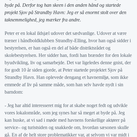
byde på. Derfor tog han skeen i den anden hånd og startede
projekt Sjov på Strandby Havn: Jeg er så enormt stolt over den
taknemmelighed, jeg mærker fra andre.
Peter er en lokal ildsjæl udover det sædvanlige. Udover at være
træner i håndboldklubben Strandby-Elling, hvor han også sidder i
bestyrelsen, er han også en del af både distriktsrådet og
skolebestyrelsen. Her sidder han, fordi han brænder for den lokale
byudvikling, liv og samarbejde. Det var ligeledes denne gnist, der
for godt 10 år siden gjorde, at Peter startede projektet Sjov på
Strandby Havn. Han oplevede dengang et havnemiljø, som ikke
emmede af liv på samme måde, som han selv havde nydt i sin
barndom:
- Jeg har altid interesseret mig for at skabe noget fedt og udvikle
vores lokalområde, som jeg synes har så meget at byde på. Jeg
kan huske, at vi sad i møde med havnens forskellige aktører på
service– og turistsiden og snakkede om, hvordan sæsonen skulle
gå. En af de helt store problematikker var, at selvom vi var midt i