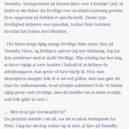
Strandby. Arrangementet på havnen løber over 4 tirsdage i juli, så
derfor er der behov for frivillige over en relativt kortvarig periode,
hvor opgaverne på forhånd er specificerede. Denne type
frivillighed defineres som episodisk, hvilket Peter forklarer,
hvordan han lykkes med tiltrække:
- Der bliver brugt rigtig mange frivillige timer under Sjov på
Strandby Havn, og heldigvis oplever jeg stor tilslutning. Jeg har
ikke problemer med at skaffe frivillige. Min erfaring har lært mig,
at det er vigtigt at være konkret i forhold til at definere de
arbejdsopgaver, man gerne vil have hjælp til. Hvis man
eksempelvis mangler folk til at stå ved grillen, skal man gøre det
klart for vedkommende, hvad arbejdet indebærer! Folk vil faktisk
rigtig gerne være frivillige, men det handler om at skabe et miljø,
som folk gider at være i.
… Men hvad går overskuddet til?
Da projektet startede i sin tid, var det et privat foretagende for
Peter. I dag har det dog vokset sig så stort, at Sjov på Strandby