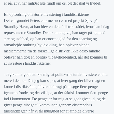
er på, at vi har miljøet lige rundt om os, og det skal vi hylde!.
En opfordring om større investering i landdistrikterne
Det var grundet Peters enorme succes med projekt Sjov på
Strandby Havn, at han blev en del af distriktsrådet, hvor han i dag
repræsenterer Strandby. Det er en opgave, han tager på sig med
ære og stolthed, og han er enormt glad for den sparring og
samarbejde omkring byudvikling, han oplever blandt
medlemmerne fra de forskellige distrikter. Ikke desto mindre
oplever han dog en politisk tilbageholdenhed, når det kommer til
at investere i landdistrikterne:
- Jeg kunne godt tænkte mig, at politikerne turde investere endnu
mere i det her. Det jeg kan se, er, at hver gang der bliver lagt en
krone i distriktsrådet, bliver de brugt på at søge flere penge
igennem fonde, og det vil sige, at der faktisk kommer flere penge
ind i kommunen. De penge er for mig at se godt givet ud, og de
giver penge tilbage til kommunen gennem eksempelvis
turistindtægter, når vi får mulighed for at afholde diverse