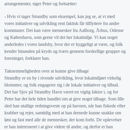
arrangementer, siger Peter og fortsætter:
- Hvis vi tager Strandby som eksempel, kan jeg se, at vi med
vores initiativer og udvikling rent faktisk får tilflyttere fra andre
kommuner. Det kan være mennesker fra Aalborg, Århus, Odense
og København, som gerne vil det her lokalmiljø. Vi kan noget
anderledes i vores landsby, hvor der er hyggeligt at være, og folk
kender hinanden på kryds og tværs gennem forskellige grupper og
foreninger, forklarer han.
Taknemmeligheden over at kunne give tilbage
Strandby er en by i rivende udvikling, hvor lokalmiljøet virkelig
blomstrer, og folk engagerer sig i de lokale initiativer og tilbud.
Det har Sjov på Strandby Havn været en vigtig faktor i, og for
Peter har det hele tiden handlet om at give noget tilbage. Som lille
sled han utallige redningsveste op på havnen, når han fiskede efter
krabber og rejer, samtidig med at han dernede kunne snakke om
løst og fast med alle de mennesker, der kom forbi. De oplevelser
er han interesseret i at give videre til andre, og derfor er han