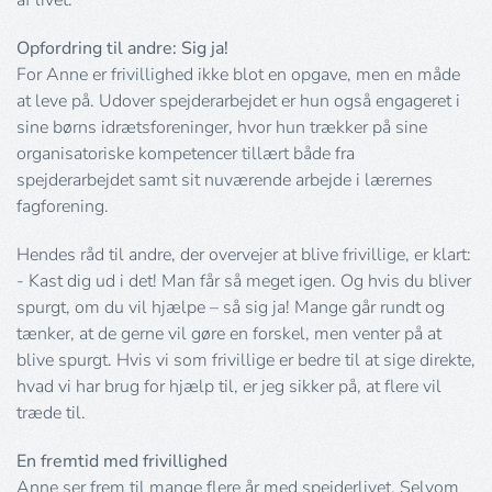
af livet.
Opfordring til andre: Sig ja!
For Anne er frivillighed ikke blot en opgave, men en måde
at leve på. Udover spejderarbejdet er hun også engageret i
sine børns idrætsforeninger, hvor hun trækker på sine
organisatoriske kompetencer tillært både fra
spejderarbejdet samt sit nuværende arbejde i lærernes
fagforening.
Hendes råd til andre, der overvejer at blive frivillige, er klart:
- Kast dig ud i det! Man får så meget igen. Og hvis du bliver
spurgt, om du vil hjælpe – så sig ja! Mange går rundt og
tænker, at de gerne vil gøre en forskel, men venter på at
blive spurgt. Hvis vi som frivillige er bedre til at sige direkte,
hvad vi har brug for hjælp til, er jeg sikker på, at flere vil
træde til.
En fremtid med frivillighed
Anne ser frem til mange flere år med spejderlivet. Selvom