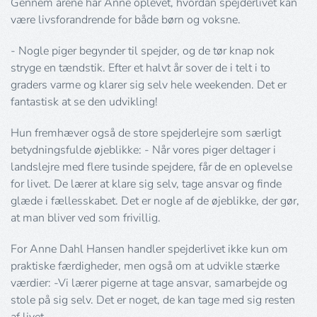
Gennem årene har Anne oplevet, hvordan spejderlivet kan
være livsforandrende for både børn og voksne.
- Nogle piger begynder til spejder, og de tør knap nok
stryge en tændstik. Efter et halvt år sover de i telt i to
graders varme og klarer sig selv hele weekenden. Det er
fantastisk at se den udvikling!
Hun fremhæver også de store spejderlejre som særligt
betydningsfulde øjeblikke: - Når vores piger deltager i
landslejre med flere tusinde spejdere, får de en oplevelse
for livet. De lærer at klare sig selv, tage ansvar og finde
glæde i fællesskabet. Det er nogle af de øjeblikke, der gør,
at man bliver ved som frivillig.
For Anne Dahl Hansen handler spejderlivet ikke kun om
praktiske færdigheder, men også om at udvikle stærke
værdier: -Vi lærer pigerne at tage ansvar, samarbejde og
stole på sig selv. Det er noget, de kan tage med sig resten