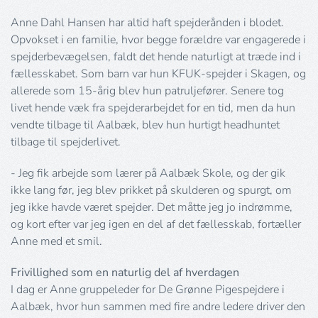
Anne Dahl Hansen har altid haft spejderånden i blodet.
Opvokset i en familie, hvor begge forældre var engagerede i
spejderbevægelsen, faldt det hende naturligt at træde ind i
fællesskabet. Som barn var hun KFUK-spejder i Skagen, og
allerede som 15-årig blev hun patruljefører. Senere tog
livet hende væk fra spejderarbejdet for en tid, men da hun
vendte tilbage til Aalbæk, blev hun hurtigt headhuntet
tilbage til spejderlivet.
- Jeg fik arbejde som lærer på Aalbæk Skole, og der gik
ikke lang før, jeg blev prikket på skulderen og spurgt, om
jeg ikke havde været spejder. Det måtte jeg jo indrømme,
og kort efter var jeg igen en del af det fællesskab, fortæller
Anne med et smil.
Frivillighed som en naturlig del af hverdagen
I dag er Anne gruppeleder for De Grønne Pigespejdere i
Aalbæk, hvor hun sammen med fire andre ledere driver den