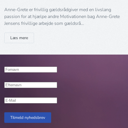
Anne-Grete er frivillig gældsrådgiver med en livslang
passion for at hjælpe andre Motivationen bag Anne-Grete
Jensens frivillige arbejde som gældsrå…
Læs mere
Tilmeld nyhedsbrev