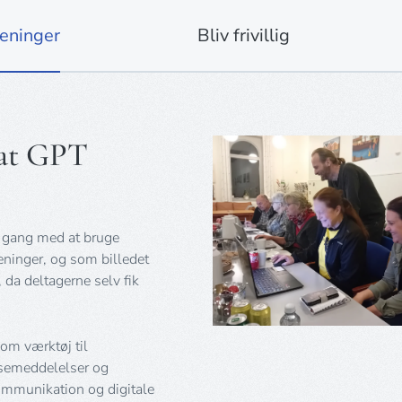
reninger
Bliv frivillig
hat GPT
 gang med at bruge
eninger, og som billedet
 da deltagerne selv fik
om værktøj til
essemeddelelser og
ommunikation og digitale