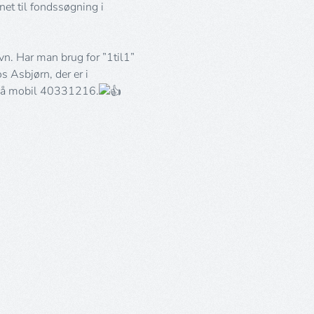
net til fondssøgning i
avn. Har man brug for ”1til1”
s Asbjørn, der er i
d på mobil 40331216.