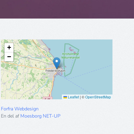
+
−
Leaflet
|
©
OpenStreetMap
Forfra Webdesign
En del af
Moesborg NET-UP