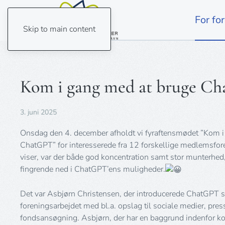
For fo
Skip to main content
Kom i gang med at bruge C
3. juni 2025
Onsdag den 4. december afholdt vi fyraftensmødet ”Kom i
ChatGPT” for interesserede fra 12 forskellige medlemsfor
viser, var der både god koncentration samt stor munterhed,
fingrende ned i ChatGPT’ens muligheder.
Det var Asbjørn Christensen, der introducerede ChatGPT s
foreningsarbejdet med bl.a. opslag til sociale medier, pr
fondsansøgning. Asbjørn, der har en baggrund indenfor k